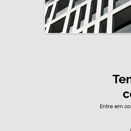
Tem
c
Entre em co