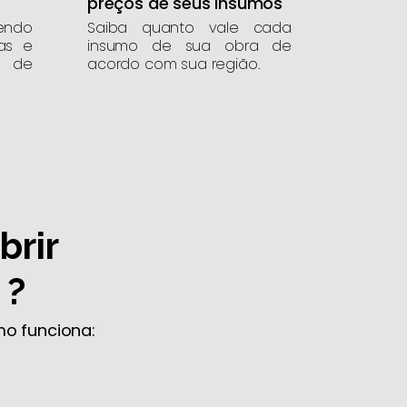
preços de seus insumos
endo
Saiba quanto vale cada
as e
insumo de sua obra de
 de
acordo com sua região.
brir
 ?
o funciona: