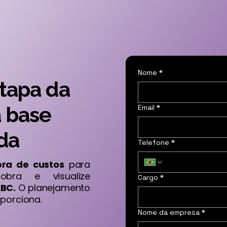
Nome
*
tapa da
 base
Email
*
da
Telefone
*
ora de custos
para
bra e visualize
Cargo
*
ABC.
O planejamento
oporciona.
Nome da empresa
*